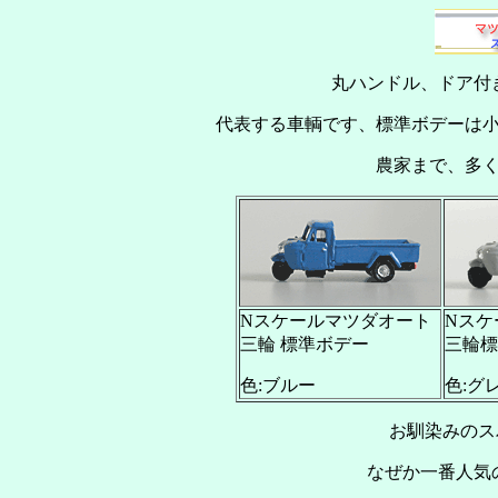
丸ハンドル、ドア付
代表する車輌です、標準ボデーは
農家まで、多
Nスケールマツダオート
Nスケ
三輪 標準ボデー
三輪
色:ブルー
色:グ
お馴染みのス
なぜか一番人気