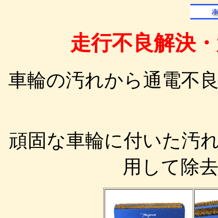
走行不良解決・
車輪の汚れから通電不
頑固な車輪に付いた汚
用して除